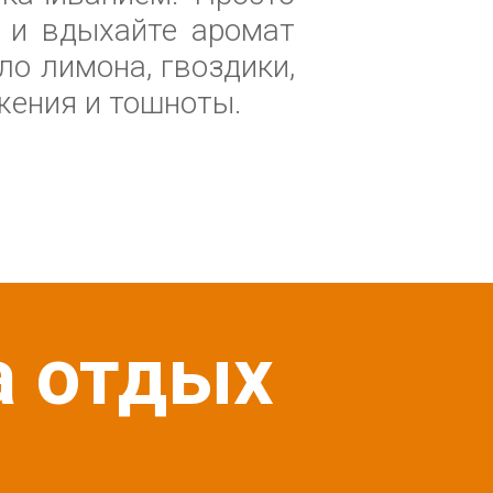
к и вдыхайте аромат
ло лимона, гвоздики,
жения и тошноты.
а отдых