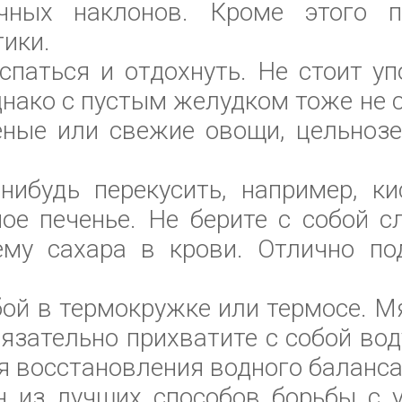
чных наклонов. Кроме этого п
ики.
спаться и отдохнуть. Не стоит у
нако с пустым желудком тоже не с
еные или свежие овощи, цельнозе
нибудь перекусить, например, ки
ое печенье. Не берите с собой сл
му сахара в крови. Отлично под
обой в термокружке или термосе. 
язательно прихватите с собой воду
я восстановления водного баланса
 из лучших способов борьбы с у