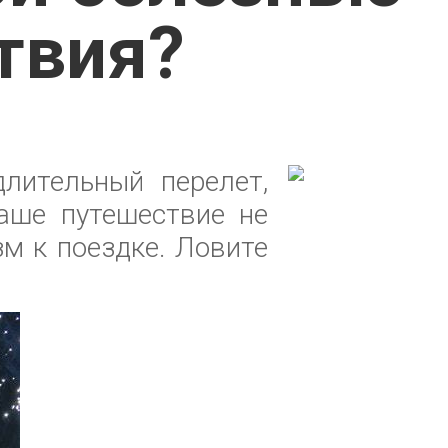
твия?
лительный перелет,
аше путешествие не
зм к поездке. Ловите