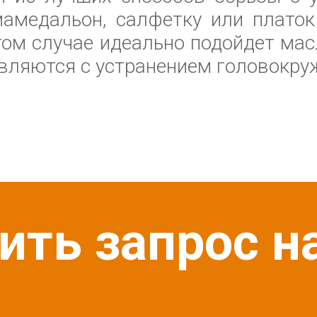
мамедальон, салфетку или плато
том случае идеально подойдет мас
авляются с устранением головокру
ить запрос н