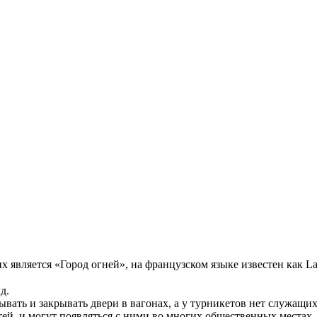
является «Город огней», на французском языке известен как La 
д.
ать и закрывать двери в вагонах, а у турникетов нет служащи
тей, и могут появляться с ними во многих общественных местах, 