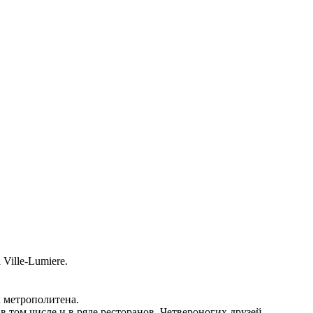
Ville-Lumiere.
х метрополитена.
в том числе и в ряде ресторанов. Четвероногих друзей