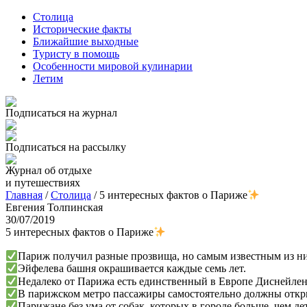
Столица
Исторические факты
Ближайшие выходные
Туристу в помощь
Особенности мировой кулинарии
Летим
Подписаться на журнал
Подписаться на рассылку
Журнал об отдыхе
и путешествиях
Главная
/
Столица
/
5 интересных фактов о Париже
Евгения Толпинская
30/07/2019
5 интересных фактов о Париже
Париж получил разные прозвища, но самым известным из них 
Эйфелева башня окрашивается каждые семь лет.
Недалеко от Парижа есть единственный в Европе Диснейлен
В парижском метро пассажиры самостоятельно должны открыв
Парижане без ума от собак, которых в городе больше, чем де