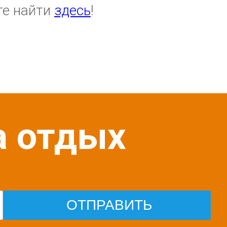
те найти
здесь
!
а отдых