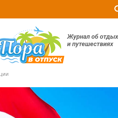
Журнал об отды
и путешествиях
рции