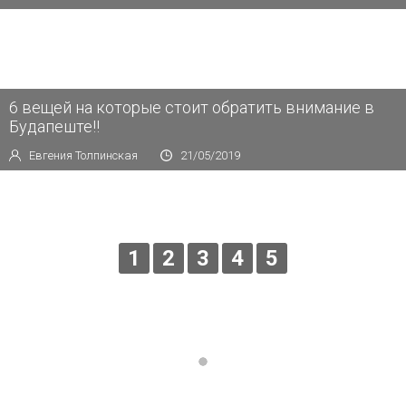
6 вещей на которые стоит обратить внимание в
Будапеште‼️
Евгения Толпинская
21/05/2019
1
2
3
4
5