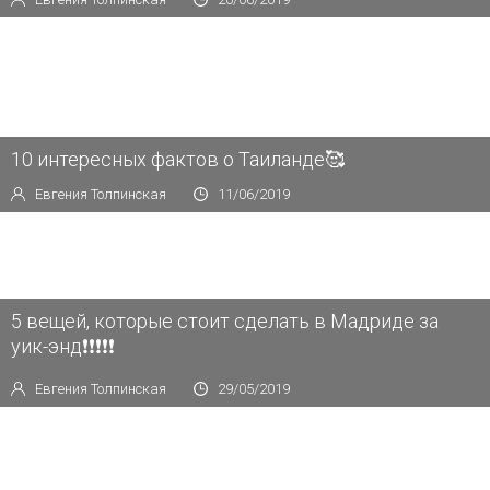
10 интересных фактов о Таиланде🥰
Евгения Толпинская
11/06/2019
5 вещей, которые стоит сделать в Мадриде за
уик-энд❗️❗️❗️❗️❗️
Евгения Толпинская
29/05/2019